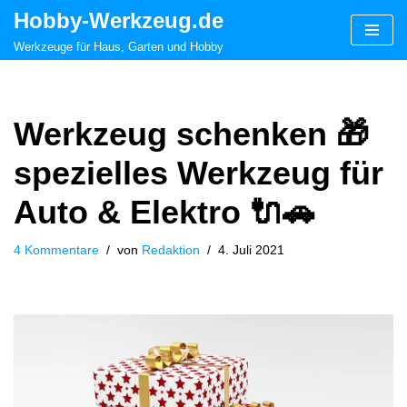
Hobby-Werkzeug.de
Zum
Werkzeuge für Haus, Garten und Hobby
Inhalt
springen
Werkzeug schenken 🎁
spezielles Werkzeug für
Auto & Elektro 🔌🚗
4 Kommentare
von
Redaktion
4. Juli 2021