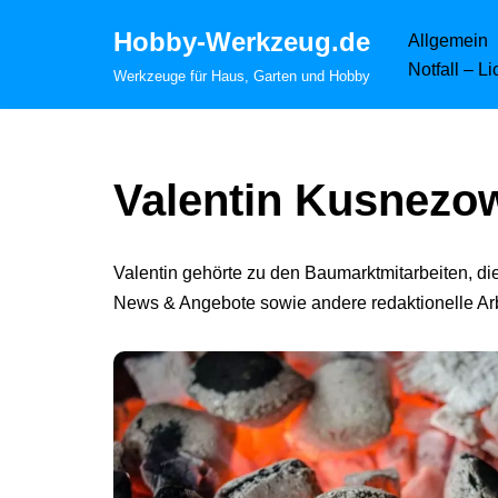
Hobby-Werkzeug.de
Allgemein
Zum
Notfall – L
Werkzeuge für Haus, Garten und Hobby
Inhalt
springen
Valentin Kusnezo
Valentin gehörte zu den Baumarktmitarbeiten, d
News & Angebote sowie andere redaktionelle Ar