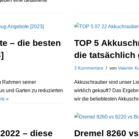
ben eine detaillierte
e – die besten
TOP 5 Akkuschr
]
die tatsächlich
3 Kommentare
von
Valentin 
im Rahmen seiner
Akkuschrauber sind unser Li
s und Garten zu reduzierten
wirklich gekauft? Das Ergebni
re »
wir die beliebtesten Akkusch
2022 – diese
Dremel 8260 v