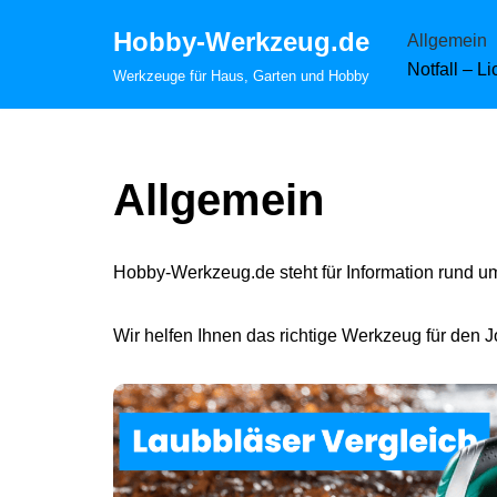
Hobby-Werkzeug.de
Allgemein
Zum
Notfall – L
Werkzeuge für Haus, Garten und Hobby
Inhalt
springen
Allgemein
Hobby-Werkzeug.de steht für Information rund u
Wir helfen Ihnen das richtige Werkzeug für den J