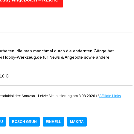
arbeiten, die man manchmal durch die entfernten Gänge hat
bei Hobby-Werkzeug.de für News & Angebote sowie andere
110 C
roduktbilder: Amazon - Letzte Aktualisierung am 8.08.2026 / *
Affiliate Links
AU
BOSCH GRÜN
EINHELL
MAKITA