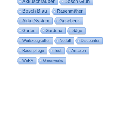
Akkuschrauber
Bosch Grün
Bosch Blau
Rasenmäher
Akku-System
Geschenk
Garten
Gardena
Säge
Werkzeugkoffer
Notfall
Discounter
Rasenpflege
Test
Amazon
WERA
Greenworks