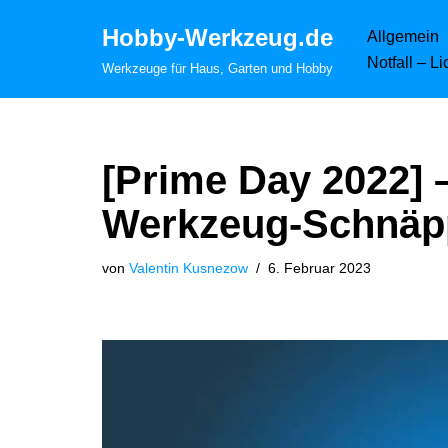
Hobby-Werkzeug.de
Allgemein
Zum
Notfall – L
Werkzeuge für Haus, Garten und Hobby
Inhalt
springen
[Prime Day 2022] 
Werkzeug-Schnäp
von
Valentin Kusnezow
6. Februar 2023