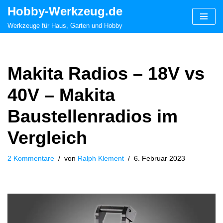
Hobby-Werkzeug.de
Zum
Werkzeuge für Haus, Garten und Hobby
Inhalt
springen
Makita Radios – 18V vs
40V – Makita
Baustellenradios im
Vergleich
2 Kommentare
von
Ralph Klement
6. Februar 2023