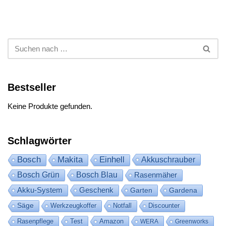
Bestseller
Keine Produkte gefunden.
Schlagwörter
Bosch
Makita
Einhell
Akkuschrauber
Bosch Grün
Bosch Blau
Rasenmäher
Akku-System
Geschenk
Garten
Gardena
Säge
Werkzeugkoffer
Notfall
Discounter
Rasenpflege
Test
Amazon
WERA
Greenworks