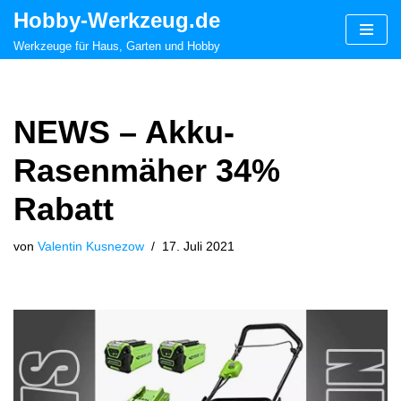
Hobby-Werkzeug.de
Zum
Werkzeuge für Haus, Garten und Hobby
Inhalt
springen
NEWS – Akku-
Rasenmäher 34%
Rabatt
von
Valentin Kusnezow
17. Juli 2021