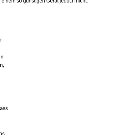
 einem so günstigen Gerät jedoch nicht.
m
en
n,
dass
Das