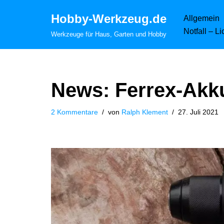
Hobby-Werkzeug.de
Allgemein
Zum
Notfall – L
Werkzeuge für Haus, Garten und Hobby
Inhalt
springen
News: Ferrex-Akku
2 Kommentare
von
Ralph Klement
27. Juli 2021