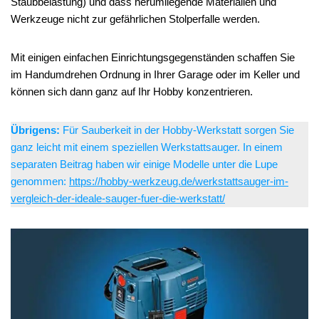
Staubbelastung) und dass herumliegende Materialien und
Werkzeuge nicht zur gefährlichen Stolperfalle werden.
Mit einigen einfachen Einrichtungsgegenständen schaffen Sie
im Handumdrehen Ordnung in Ihrer Garage oder im Keller und
können sich dann ganz auf Ihr Hobby konzentrieren.
Übrigens:
Für Sauberkeit in der Hobby-Werkstatt sorgen Sie
ganz leicht mit einem speziellen Werkstattsauger. In einem
separaten Beitrag haben wir einige Modelle unter die Lupe
genommen:
https://hobby-werkzeug.de/werkstattsauger-im-
vergleich-der-ideale-sauger-fuer-die-werkstatt/