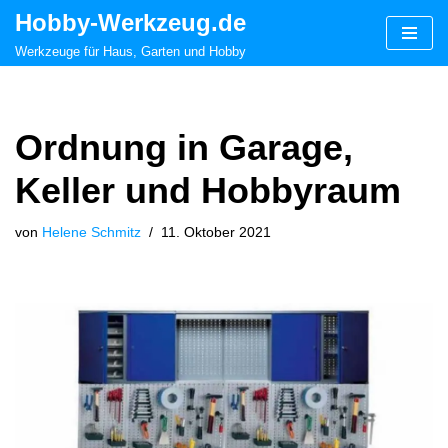
Hobby-Werkzeug.de
Zum
Werkzeuge für Haus, Garten und Hobby
Inhalt
springen
Ordnung in Garage,
Keller und Hobbyraum
von
Helene Schmitz
11. Oktober 2021