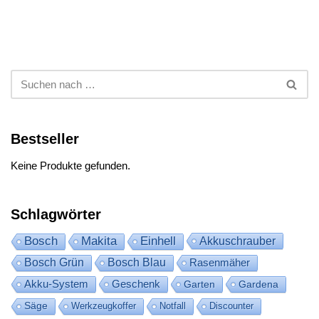
Bestseller
Keine Produkte gefunden.
Schlagwörter
Bosch
Makita
Einhell
Akkuschrauber
Bosch Grün
Bosch Blau
Rasenmäher
Akku-System
Geschenk
Garten
Gardena
Säge
Werkzeugkoffer
Notfall
Discounter