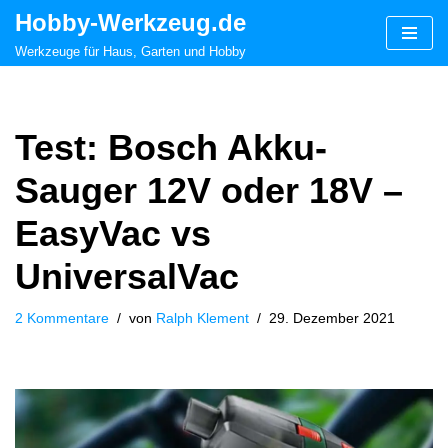
Hobby-Werkzeug.de
Zum
Werkzeuge für Haus, Garten und Hobby
Inhalt
springen
Test: Bosch Akku-
Sauger 12V oder 18V –
EasyVac vs
UniversalVac
2 Kommentare
von
Ralph Klement
29. Dezember 2021