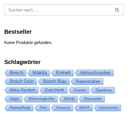
Bestseller
Keine Produkte gefunden.
Schlagwörter
Bosch
Makita
Einhell
Akkuschrauber
Bosch Grün
Bosch Blau
Rasenmäher
Akku-System
Geschenk
Garten
Gardena
Säge
Werkzeugkoffer
Notfall
Discounter
Rasenpflege
Test
Amazon
WERA
Greenworks