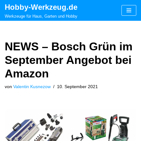
Hobby-Werkzeug.de
Zum
Werkzeuge für Haus, Garten und Hobby
Inhalt
springen
NEWS – Bosch Grün im
September Angebot bei
Amazon
von
Valentin Kusnezow
10. September 2021