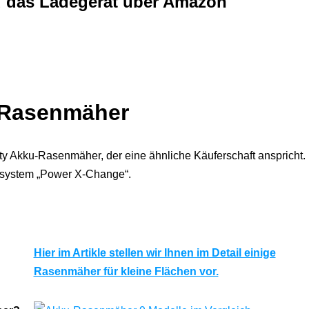
d das Ladegerät über Amazon
i-Rasenmäher
City Akku-Rasenmäher, der eine ähnliche Käuferschaft anspricht.
kusystem „Power X-Change“.
Hier im Artikle stellen wir Ihnen im Detail einige
Rasenmäher für kleine Flächen vor.