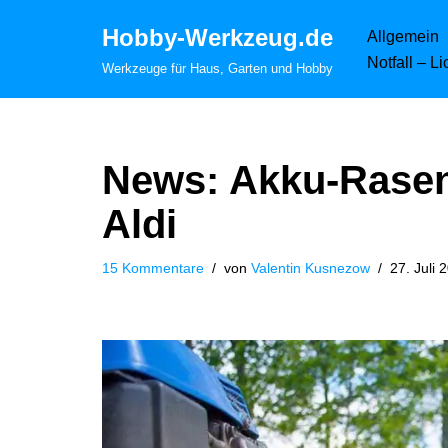
Hobby-Werkzeug.de
Allgemein
Zum
Notfall – L
Werkzeuge für Haus, Garten und Hobby
Inhalt
springen
News: Akku-Rase
Aldi
15 Kommentare
von
Valentin Kusnezow
27. Juli 