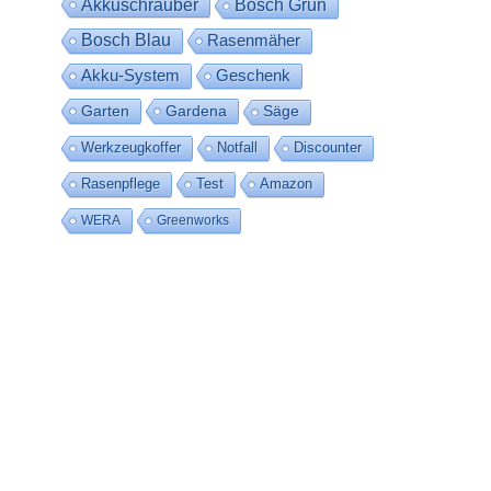
Akkuschrauber
Bosch Grün
Bosch Blau
Rasenmäher
Akku-System
Geschenk
Garten
Gardena
Säge
Werkzeugkoffer
Notfall
Discounter
Rasenpflege
Test
Amazon
WERA
Greenworks